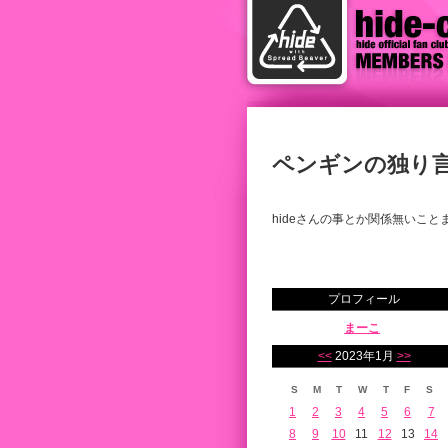
ペンギンの独り
hideさんの事とか関係無いこと
プロフィール
まーこ
<<
2023年1月
>>
S
M
T
W
T
F
S
1
2
3
4
5
6
7
8
9
10
11
12
13
14