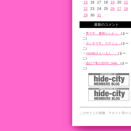
15
16
17
18
19
20
21
22
23
24
25
26
27
28
29
30
31
最新のコメント
・
秀です。素晴らしかっ…
(まー
こ)
・
ヨシキです。スケジュ…
(まー
こ)
・
yoshikiさんへもし、…
(まー
こ)
・
追記で私の目印にhide…
(まー
こ)
このサイトの画像、テキスト等のコ