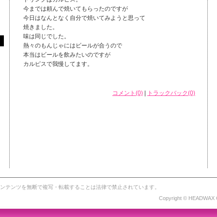
今までは頼んで焼いてもらったのですが
今日はなんとなく自分で焼いてみようと思って
焼きました。
味は同じでした。
熱々のもんじゃにはビールが合うので
本当はビールを飲みたいのですが
カルピスで我慢してます。
コメント(0)
|
トラックバック(0)
ンテンツを無断で複写・転載することは法律で禁止されています。
Copyright © HEADWAX O