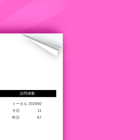
訪問者数
トータル
202940
今日
11
昨日
67